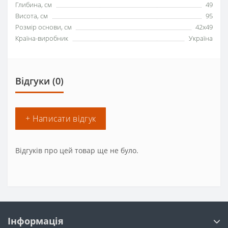
Глибина, см
49
Висота, см
95
Розмір основи, см
42x49
Країна-виробник
Україна
Відгуки (0)
+ Написати відгук
Відгуків про цей товар ще не було.
Інформація