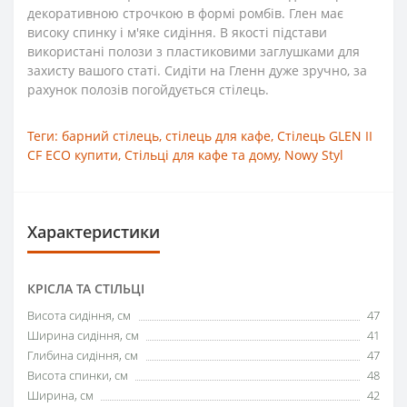
декоративною строчкою в формі ромбів. Глен має
високу спинку і м'яке сидіння. В якості підстави
використані полози з пластиковими заглушками для
захисту вашого статі. Сидіти на Гленн дуже зручно, за
рахунок полозів погойдується стілець.
Теги:
барний стілець
,
стілець для кафе
,
Стілець GLEN II
CF ECO купити
,
Стільці для кафе та дому
,
Nowy Styl
Характеристики
КРІСЛА ТА СТІЛЬЦІ
Висота сидіння, см
47
Ширина сидіння, см
41
Глибина сидіння, см
47
Висота спинки, см
48
Ширина, см
42