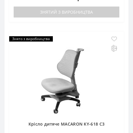
ЗНЯТИЙ З ВИРОБНИЦТВА
Знято з виробництва
Крісло дитяче MACARON KY-618 С3