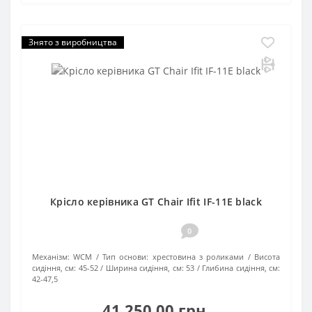
Знято з виробництва
Крісло керівника GT Chair Ifit IF-11E black
0
Механізм:
WCM
Тип основи:
хрестовина з роликами
Висота
сидіння, см:
45-52
Ширина сидіння, см:
53
Глибина сидіння, см:
42-47,5
41 250.00 грн.