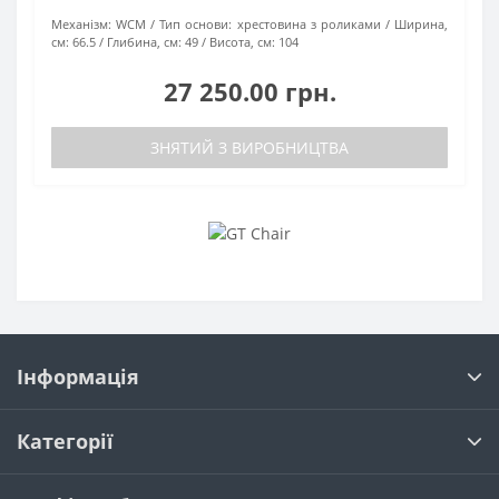
Механізм:
WCM
Тип основи:
хрестовина з роликами
Ширина,
см:
66.5
Глибина, см:
49
Висота, см:
104
27 250.00 грн.
ЗНЯТИЙ З ВИРОБНИЦТВА
Інформація
Категорії