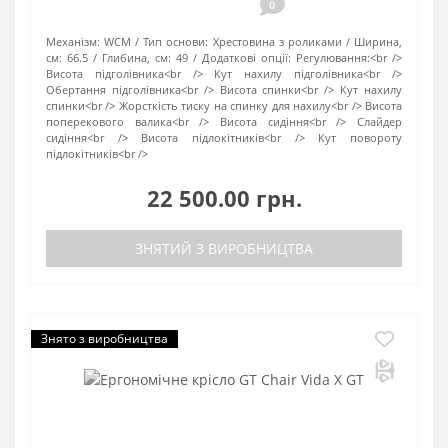
0
Механізм:
WCM
Тип основи:
Хрестовина з роликами
Ширина,
см:
66.5
Глибина, см:
49
Додаткові опції:
Регулювання:<br />
Висота підголівника<br /> Кут нахилу підголівника<br />
Обертання підголівника<br /> Висота спинки<br /> Кут нахилу
спинки<br /> Жорсткість тиску на спинку для нахилу<br /> Висота
поперекового валика<br /> Висота сидіння<br /> Слайдер
сидіння<br /> Висота підлокітників<br /> Кут повороту
підлокітників<br />
22 500.00 грн.
ЗНЯТИЙ З ВИРОБНИЦТВА
Знято з виробництва