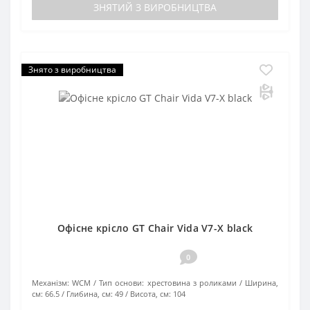
ЗНЯТИЙ З ВИРОБНИЦТВА
Знято з виробництва
Офісне крісло GT Chair Vida V7-X black
0
Механізм:
WCM
Тип основи:
хрестовина з роликами
Ширина,
см:
66.5
Глибина, см:
49
Висота, см:
104