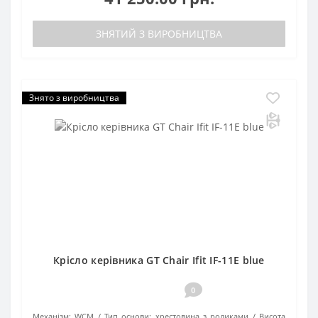
ЗНЯТИЙ З ВИРОБНИЦТВА
Знято з виробництва
Крісло керівника GT Chair Ifit IF-11E blue
0
Механізм:
WCM
Тип основи:
хрестовина з роликами
Висота