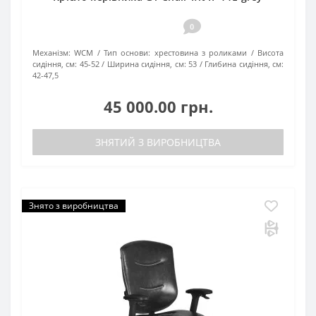
0
Механізм:
WCM
Тип основи:
хрестовина з роликами
Висота
сидіння, см:
45-52
Ширина сидіння, см:
53
Глибина сидіння, см:
42-47,5
45 000.00 грн.
ЗНЯТИЙ З ВИРОБНИЦТВА
Знято з виробництва