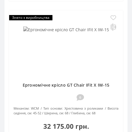
Знято з виробництва
Ергономічне крісло GT Chair IFit X IW-15
0
Механізм:
WCM
Тип основи:
Хрестовина з роликами
Висота
сидіння, см:
45-52
Ширина, см:
68
Глибина, см:
68
32 175.00 грн.