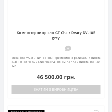
Комп'ютерне крісло GT Chair Dvary DV-10E
grey
0
Механізм:
WCM
Тип основи:
хрестовина з роликами
Висота
сидіння, см:
45-52
Глибина сидіння, см:
42-47,5
Висота, см:
120-
127
46 500.00 грн.
ЗНЯТИЙ З ВИРОБНИЦТВА
Знято з виробництва