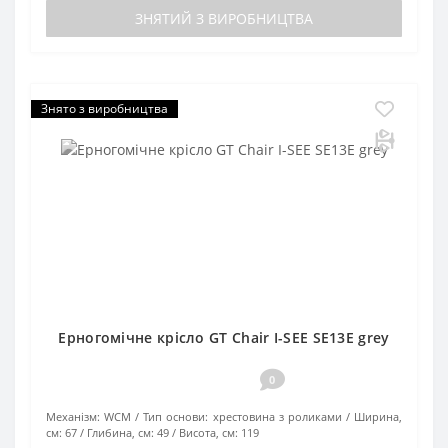
ЗНЯТИЙ З ВИРОБНИЦТВА
Знято з виробництва
Ерногомічне крісло GT Chair I-SEE SE13E grey
0
Механізм:
WCM
Тип основи:
хрестовина з роликами
Ширина,
см:
67
Глибина, см:
49
Висота, см:
119