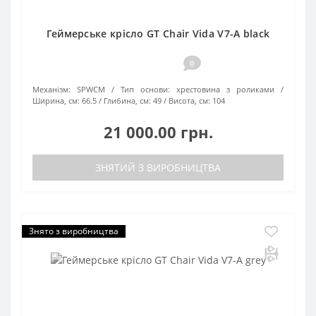
Геймерське крісло GT Chair Vida V7-A black
0
Механізм:
SPWCM
Тип основи:
хрестовина з роликами
Ширина, см:
66.5
Глибина, см:
49
Висота, см:
104
21 000.00 грн.
ЗНЯТИЙ З ВИРОБНИЦТВА
Знято з виробництва