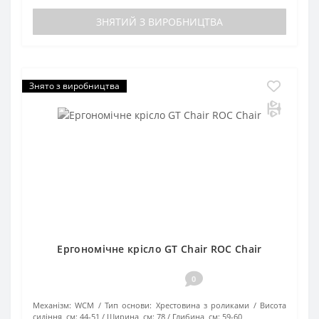
ЗНЯТИЙ З ВИРОБНИЦТВА
Знято з виробництва
Ергономічне крісло GT Chair ROC Chair
0
Механізм:
WCM
Тип основи:
Хрестовина з роликами
Висота
сидіння, см:
44-51
Ширина, см:
78
Глибина, см:
59-60