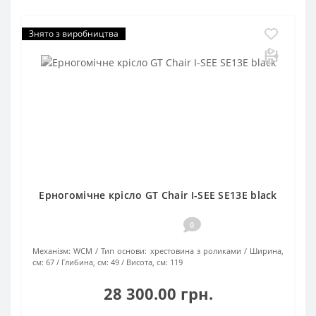
Знято з виробництва
Ерногомічне крісло GT Chair I-SEE SE13E black
0
Механізм:
WCM
Тип основи:
хрестовина з роликами
Ширина,
см:
67
Глибина, см:
49
Висота, см:
119
28 300.00 грн.