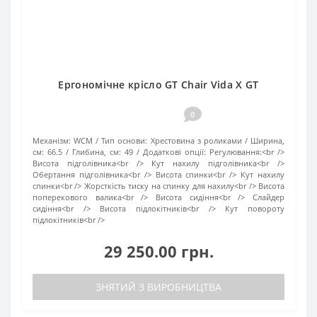
Ергономічне крісло GT Chair Vida X GT
0
Механізм:
WCM
Тип основи:
Хрестовина з роликами
Ширина,
см:
66.5
Глибина, см:
49
Додаткові опції:
Регулювання:<br />
Висота підголівника<br /> Кут нахилу підголівника<br />
Обертання підголівника<br /> Висота спинки<br /> Кут нахилу
спинки<br /> Жорсткість тиску на спинку для нахилу<br /> Висота
поперекового валика<br /> Висота сидіння<br /> Слайдер
сидіння<br /> Висота підлокітників<br /> Кут повороту
підлокітників<br />
29 250.00 грн.
ЗНЯТИЙ З ВИРОБНИЦТВА