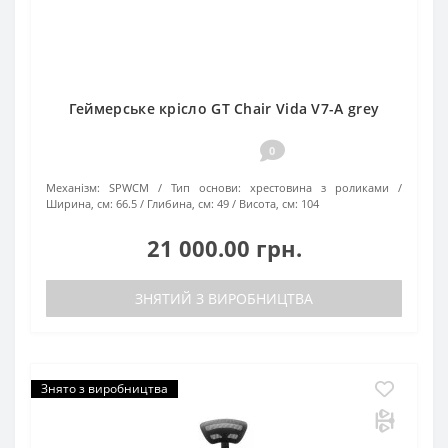
Геймерське крісло GT Chair Vida V7-A grey
0
Механізм:
SPWCM
Тип основи:
хрестовина з роликами
Ширина, см:
66.5
Глибина, см:
49
Висота, см:
104
21 000.00 грн.
ЗНЯТИЙ З ВИРОБНИЦТВА
Знято з виробництва