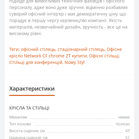
підійде для вимогливих технічних фахівців і офісного
персоналу, адже воно дуже зручне, відмінно розбавляє
суворий офісний інтер'єр і має демократичну ціну, що
порадує в першу чергу керівництво компанії. Якість
матеріалів, незвичайний дизайн, зручність - все це на
високому рівні.
Теги:
офісний стілець
,
стаціонарний стілець
,
Офісне
крісло Network CF chrome ZT купити
,
Офісні стільці
,
Стільці для конференцій
,
Nowy Styl
Характеристики
КРІСЛА ТА СТІЛЬЦІ
Механізм
немає
Тип основи
полози
Висота сидіння, см
47
Ширина сидіння, см
51