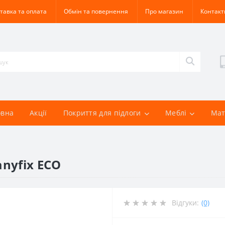
тавка та оплата
Обмін та повернення
Про магазин
Контакт
овна
Акції
Покриття для підлоги
Меблі
Мат
anyfix ECO
Відгуки:
(0)