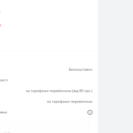
O
а
Безкоштовно
ласті
за тарифами перевізника (від 80 грн.)
за тарифами перевізника
авки