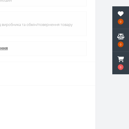
 онлайн
0
ід виробника та обмін/повернення товару
0
ення
0