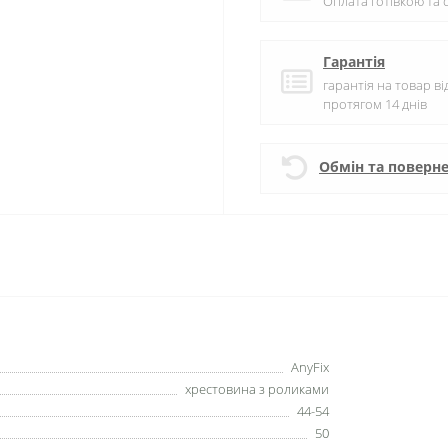
Оплата готівкою та
Гарантія
гарантія на товар в
протягом 14 днів
Обмін та поверн
AnyFix
хрестовина з роликами
44-54
50