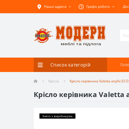
Наша адреса
Графік роботи
Дос
Список категорій
Гол
Крісла
Крісло керівника Valetta anyfix ECO
Крісло керівника Valetta 
Знято з виробництва