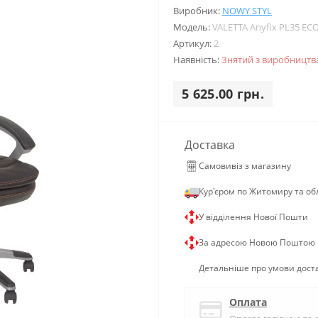
Виробник:
NOWY STYL
Модель:
VALETTA Anyfix PL35 EC
Артикул:
2
Наявність:
Знятий з виробництв
5 625.00 грн.
Доставка
Самовивіз з магазину
Кур'єром по Житомиру та об
У відділення Нової Пошти
За адресою Новою Поштою
Детальніше про умови дост
Оплата