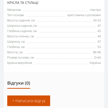
КРІСЛА ТА СТІЛЬЦІ
Механізм
піастра
Тип основи
хрестовина з роліками
Висота сидіння, см
43-53
Ширина сидіння, см
47
Глибина сидіння, см
43
Висота спинки, см
44
Ширина, см
47
Глибина, см
53
Висота, см
86-96
Розмір основи, см
D-64
Країна-виробник
Україна
Відгуки (0)
+ Написати відгук