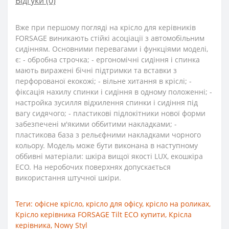
Відгуки (0)
Вже при першому погляді на крісло для керівників
FORSAGE виникають стійкі асоціації з автомобільним
сидінням. Основними перевагами і функціями моделі,
є: - обробна строчка; - ергономічні сидіння і спинка
мають виражені бічні підтримки та вставки з
перфорованої екокожі; - вільне хитання в кріслі; -
фіксація нахилу спинки і сидіння в одному положенні; -
настройка зусилля відхилення спинки і сидіння під
вагу сидячого; - пластикові підлокітники нової форми
забезпечені м'якими оббитими накладками; -
пластикова база з рельєфними накладками чорного
кольору. Модель може бути виконана в наступному
оббивні матеріали: шкіра вищої якості LUX, екошкіра
ECO. На неробочих поверхнях допускається
використання штучної шкіри.
Теги:
офісне крісло
,
крісло для офісу
,
крісло на роликах
,
Крісло керівника FORSAGE Tilt ECO купити
,
Крісла
керівника
,
Nowy Styl