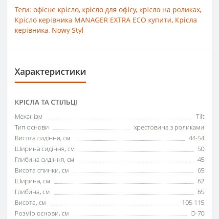
Теги:
офісне крісло
,
крісло для офісу
,
крісло на роликах
,
Крісло керівника MANAGER EXTRA ECO купити
,
Крісла
керівника
,
Nowy Styl
Характеристики
КРІСЛА ТА СТІЛЬЦІ
Механізм
Tilt
Тип основи
хрестовина з роликами
Висота сидіння, см
44-54
Ширина сидіння, см
50
Глибина сидіння, см
45
Висота спинки, см
65
Ширина, см
62
Глибина, см
65
Висота, см
105-115
Розмір основи, см
D-70