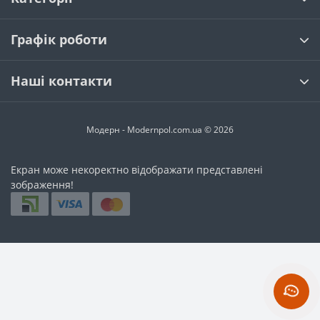
Classen Pool ML
Classen Pool WR
Classen Villa 4V
Classen Adventure 4V
Classen Charm 4V
Графік роботи
Classen Mood WR
Наші контакти
Модерн - Modernpol.com.ua © 2026
Екран може некоректно відображати представлені
зображення!