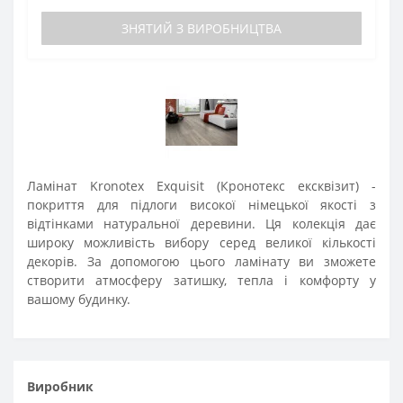
ЗНЯТИЙ З ВИРОБНИЦТВА
Ламінат Kronotex Exquisit (Кронотекс ексквізит) -
покриття для підлоги високої німецької якості з
відтінками натуральної деревини. Ця колекція дає
широку можливість вибору серед великої кількості
декорів. За допомогою цього ламінату ви зможете
створити атмосферу затишку, тепла і комфорту у
вашому будинку.
Виробники
Alsafloor
Balterio
BerryAlloc
by
Balterio
Classen
Grandeco
Ideal
Kastamonu
KronoOriginal
Kronopol
Kronoswiss
Kronotex
Виробник
Peli Parque
Rooms
Tarkett
AGT