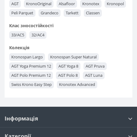
AGT
KronoOriginal
Alsafloor
Kronotex
Kronopol
Клас
31 / AC3
32 / AC4
33 / AC5
Peli Parquet
Grandeco
Tarkett
Classen
Клас зносостійкості
33/AC5
32/AC4
Колекція
Kronospan Largo
Kronospan Super Natural
AGT Yoga Premium 12
AGT Yoga 8
AGT Pruva
AGT Polo Premium 12
AGT Polo 8
AGT Luna
Swiss Krono Easy Step
Kronotex Advanced
Kronotex Exquisit Plus
Kronotex Exquisit
Kronotex Mammut
Kronotex Amazone
Kronopol Sigma
Kronopol Marine
Classen Galaxy
Grandeco Charme
Інформація
Classen Mood Skyline WR
Tarkett Cruise
Kronopol Terra
Kronopol Zodiak
Kronopol Perfect HOUSE
Категорії