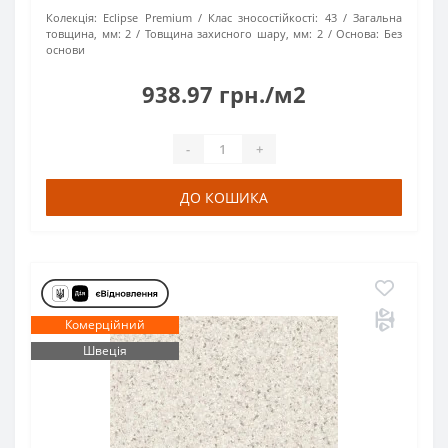
Колекція:
Eclipse Premium
Клас зносостійкості:
43
Загальна
товщина, мм:
2
Товщина захисного шару, мм:
2
Основа:
Без
основи
938.97 грн./м2
-
+
ДО КОШИКА
Комерційний
Швеція