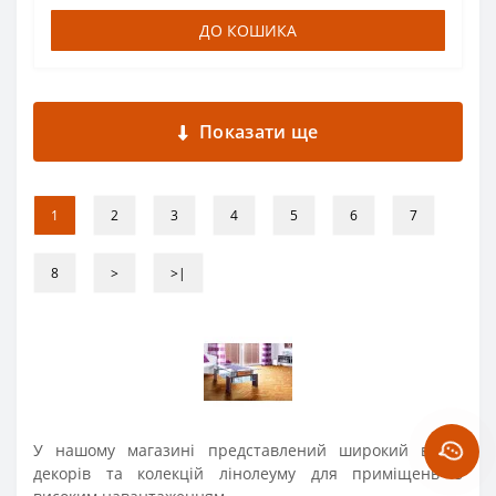
ДО КОШИКА
Показати ще
1
2
3
4
5
6
7
8
>
>|
У нашому магазині представлений широкий вибір
декорів та колекцій лінолеуму для приміщень з