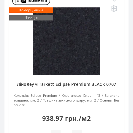
Комерційний
Швеція
Лінолеум Tarkett Eclipse Premium BLACK 0707
Колекція:
Eclipse Premium
Клас зносостійкості:
43
Загальна
товщина, мм:
2
Товщина захисного шару, мм:
2
Основа:
Без
основи
938.97 грн./м2