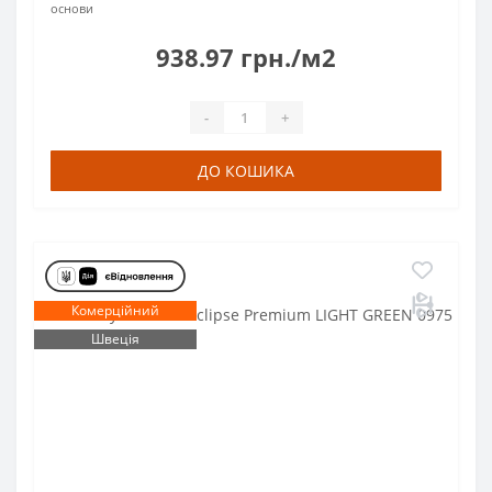
основи
938.97 грн./м2
-
+
ДО КОШИКА
Комерційний
Швеція