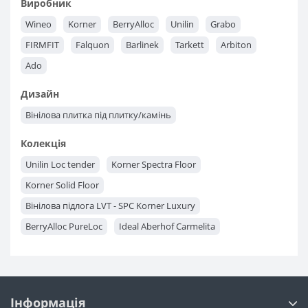
Виробник
Wineo
Korner
BerryAlloc
Unilin
Grabo
FIRMFIT
Falquon
Barlinek
Tarkett
Arbiton
Ado
Дизайн
Вінілова плитка під плитку/камінь
Колекція
Unilin Loc tender
Korner Spectra Floor
Korner Solid Floor
Вінілова підлога LVT - SPC Korner Luxury
BerryAlloc PureLoc
Ideal Aberhof Carmelita
Next Step Vast Line
Next Step Rich Line
Ado Fortika Stona
Ado Fortika
Falquon HERRINGBONE
Falquon Wood
Інформація