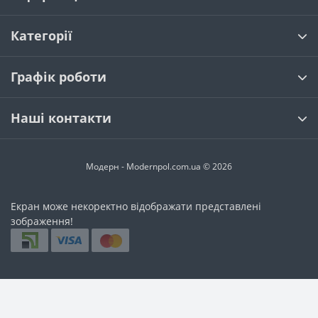
Falquon Stone
Arbiton Liberal
Tarkett ArtVinyl MODULART
Grabo Moon Tile Pro
Категорії
Grabo Domino
FIRMFIT Herringbone
FIRMFIT Discovery
Unilin Flex Vinyl Classic
Unilin Flex Vinyl Classic Click
Графік роботи
Наші контакти
Модерн - Modernpol.com.ua © 2026
Екран може некоректно відображати представлені
зображення!