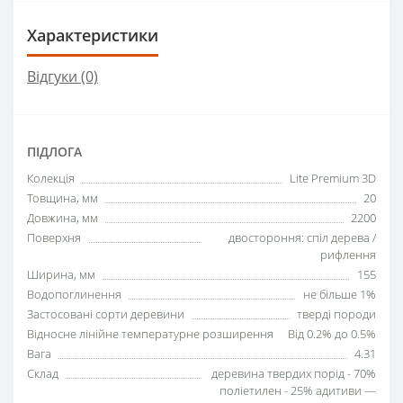
Характеристики
Відгуки (0)
ПІДЛОГА
Колекція
Lite Premium 3D
Товщина, мм
20
Довжина, мм
2200
Поверхня
двостороння: спіл дерева /
рифлення
Ширина, мм
155
Водопоглинення
не більше 1%
Застосовані сорти деревини
тверді породи
Відносне лінійне температурне розширення
Від 0.2% до 0.5%
Вага
4.31
Склад
деревина твердих порід - 70%
поліетилен - 25% адитиви —