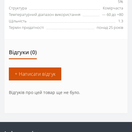
5%
Структура
Комірчаста
Температурний діапазон використання
— 60 до +80
Щільність
1.3
Термін придатності
понад 25 років
Відгуки (0)
+ Написати відгук
Відгуків про цей товар ще не було.