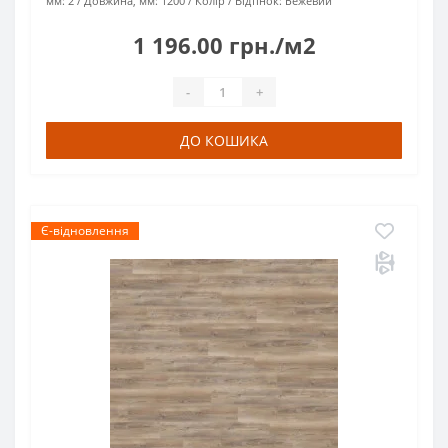
мм:
2
Довжина, мм:
1200
Колір / Відтінок:
Бежевий
1 196.00 грн./м2
-
+
ДО КОШИКА
Є-відновлення