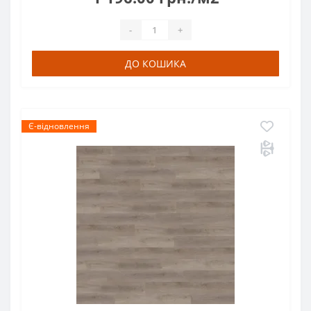
-
+
ДО КОШИКА
Є-відновлення