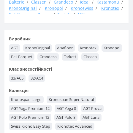
Balterio
Classen
Grandeco
Ideal
Kastamonu
KronoOriginal
Kronopol
Kronoswiss
Kronotex
Peli Parque
Rooms
Tarkett
AGT
Клас
31 / AC3
32 / AC4
33 / AC5
Виробник
AGT
KronoOriginal
Alsafloor
Kronotex
Kronopol
Peli Parquet
Grandeco
Tarkett
Classen
Клас зносостійкості
33/AC5
32/AC4
Колекція
Kronospan Largo
Kronospan Super Natural
AGT Yoga Premium 12
AGT Yoga 8
AGT Pruva
AGT Polo Premium 12
AGT Polo 8
AGT Luna
Swiss Krono Easy Step
Kronotex Advanced