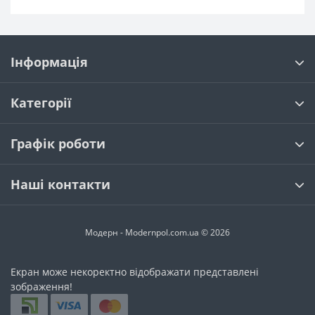
Kronotex Exquisit Plus
Kronotex Exquisit
Kronotex Mammut
Kronotex Amazone
Kronopol Sigma
Kronopol Marine
Classen Galaxy
Grandeco Charme
Інформація
Classen Mood Skyline WR
Tarkett Cruise
Kronopol Terra
Kronopol Zodiak
Kronopol Perfect HOUSE
Категорії
Classen Pool ML
Classen Pool WR
Classen Villa 4V
Classen Adventure 4V
Classen Charm 4V
Графік роботи
Classen Mood WR
Наші контакти
Модерн - Modernpol.com.ua © 2026
Екран може некоректно відображати представлені
зображення!