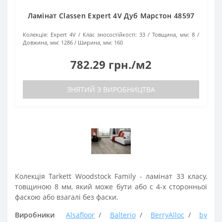
Ламінат Classen Expert 4V Дуб Марстон 48597
Колекція:
Expert 4V
Клас зносостійкості:
33
Товщина, мм:
8
Довжина, мм:
1286
Ширина, мм:
160
782.29 грн./м2
ЗНЯТИЙ З ВИРОБНИЦТВА
Колекція Tarkett Woodstock Family - ламінат 33 класу,
товщиною 8 мм, який може бути або c 4-х сторонньої
фаскою або взагалі без фаски.
Виробники
Alsafloor
Balterio
BerryAlloc
by