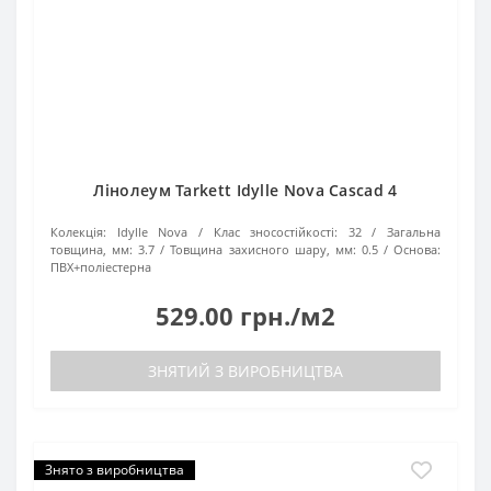
Лінолеум Tarkett Idylle Nova Cascad 4
Колекція:
Idylle Nova
Клас зносостійкості:
32
Загальна
товщина, мм:
3.7
Товщина захисного шару, мм:
0.5
Основа:
ПВХ+поліестерна
529.00 грн./м2
ЗНЯТИЙ З ВИРОБНИЦТВА
Знято з виробництва