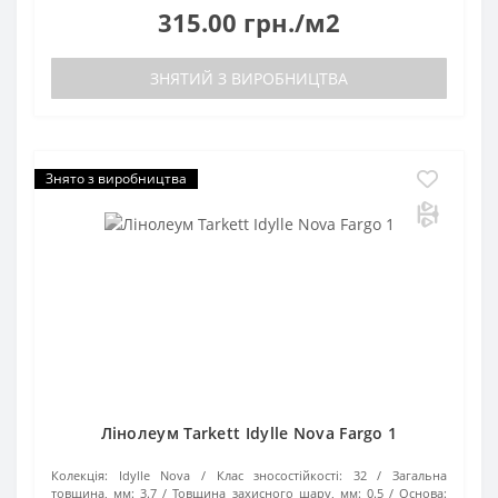
315.00 грн./м2
ЗНЯТИЙ З ВИРОБНИЦТВА
Знято з виробництва
Лінолеум Tarkett Idylle Nova Fargo 1
Колекція:
Idylle Nova
Клас зносостійкості:
32
Загальна
товщина, мм:
3.7
Товщина захисного шару, мм:
0.5
Основа: