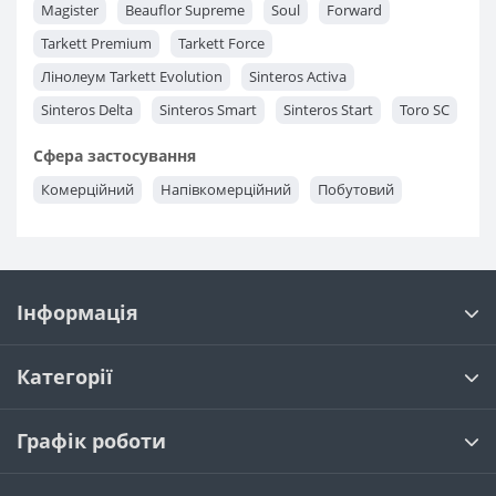
Magister
Beauflor Supreme
Soul
Forward
Tarkett Premium
Tarkett Force
Лінолеум Tarkett Evolution
Sinteros Activa
Sinteros Delta
Sinteros Smart
Sinteros Start
Toro SC
Eclipse Premium
Tarkett Standart Plus
Сфера застосування
Tarkett Supernova
Vinisin Omega
Tarkett Stella
Комерційний
Напівкомерційний
Побутовий
Інформація
Категорії
Графік роботи