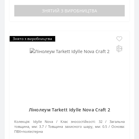
ЗНЯТИЙ З ВИРОБНИЦТВА
Знято з виробництва
Лінолеум Tarkett Idylle Nova Craft 2
Колекція:
Idylle Nova
Клас зносостійкості:
32
Загальна
товщина, мм:
3.7
Товщина захисного шару, мм:
0.5
Основа:
ПВХ+поліестерна