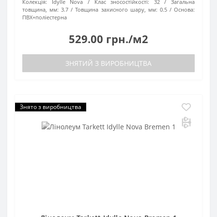
Колекція:
Idylle Nova
Клас зносостійкості:
32
Загальна
товщина, мм:
3.7
Товщина захисного шару, мм:
0.5
Основа:
ПВХ+поліестерна
529.00 грн./м2
ЗНЯТИЙ З ВИРОБНИЦТВА
Знято з виробництва