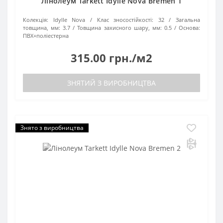
Лінолеум Tarkett Idylle Nova Bremen 1
Колекція:
Idylle Nova
Клас зносостійкості:
32
Загальна
товщина, мм:
3.7
Товщина захисного шару, мм:
0.5
Основа:
ПВХ+поліестерна
315.00 грн./м2
ЗНЯТИЙ З ВИРОБНИЦТВА
Знято з виробництва