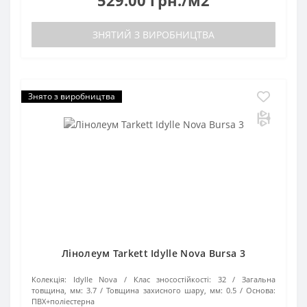
529.00 грн./м2
ЗНЯТИЙ З ВИРОБНИЦТВА
Знято з виробництва
Лінолеум Tarkett Idylle Nova Bursa 3
Колекція:
Idylle Nova
Клас зносостійкості:
32
Загальна
товщина, мм:
3.7
Товщина захисного шару, мм:
0.5
Основа:
ПВХ+поліестерна