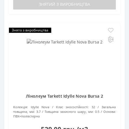
ЗНЯТИЙ З ВИРОБНИЦТВА
Знято з виробництва
Лінолеум Tarkett Idylle Nova Bursa 2
Колекція:
Idylle Nova
Клас зносостійкості:
32
Загальна
товщина, мм:
3.7
Товщина захисного шару, мм:
0.5
Основа:
ПВХ+поліестерна