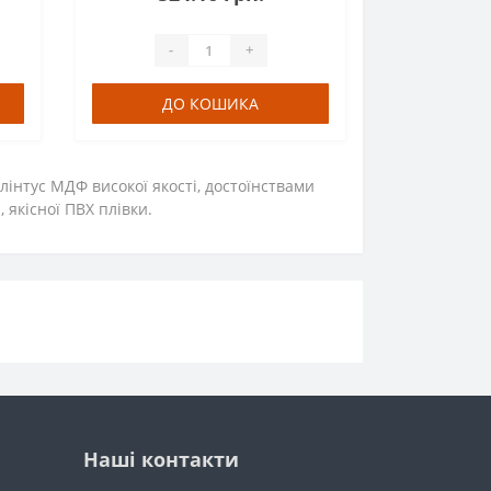
-
+
ДО КОШИКА
плінтус МДФ високої якості, достоїнствами
 якісної ПВХ плівки.
Наші контакти