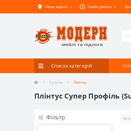
Наша адреса
Графік роботи
Дос
Список категорій
Гол
Супутнє
Плінтус
Плінтус Супер Профіль (Sup
Фільтр