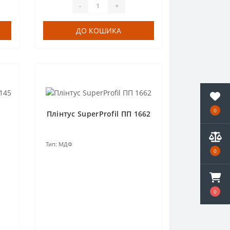
-
+
ДО КОШИКА
0
Плінтус SuperProfil ПП 1662
Тип:
МДФ
0
0