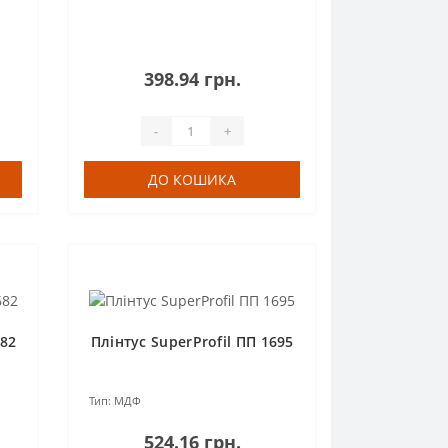
398.94 грн.
-
+
ДО КОШИКА
682
Плінтус SuperProfil ПП 1695
Тип:
МДФ
524.16 грн.