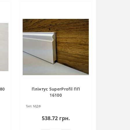
280
Плінтус SuperProfil ПП
16100
Тип:
МДФ
538.72 грн.