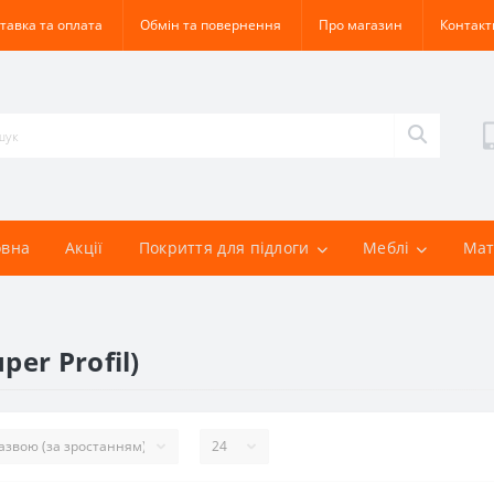
тавка та оплата
Обмін та повернення
Про магазин
Контакт
овна
Акції
Покриття для підлоги
Меблі
Мат
er Profil)