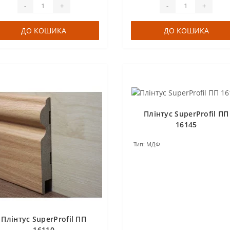
-
+
-
+
ДО КОШИКА
ДО КОШИКА
Плінтус SuperProfil ПП
16145
Тип:
МДФ
Плінтус SuperProfil ПП
16110