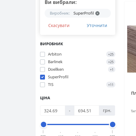
Ви вибрали:
Виробник:
SuperProfil
Скасувати
Уточнити
ВИРОБНИК
Arbiton
+25
Barlinek
+25
Doellken
+1
SuperProfil
TIS
+11
Пл
ЦІНА
-
грн.
Тип