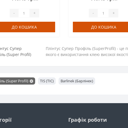
-
+
-
+
ДО КОШИКА
ДО КОШИКА
Плінтус Супер Профіль (SuperProfil) - це 
якого є використання клею високої якості,
ь (Super Profil)
TIS (ТІС)
Barlinek (Барлінек)
горії
Графік роботи