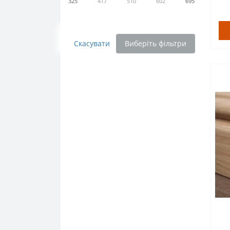
325
417
510
602
695
Скасувати
Виберіть фільтри