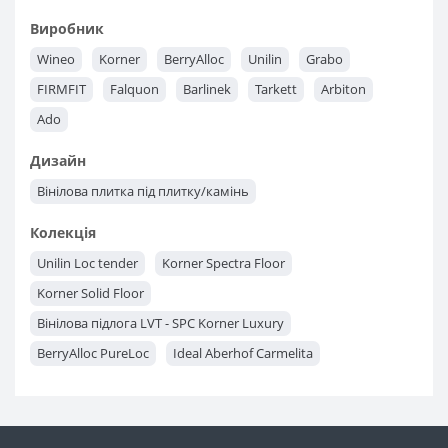
Виробник
Wineo
Korner
BerryAlloc
Unilin
Grabo
FIRMFIT
Falquon
Barlinek
Tarkett
Arbiton
Ado
Дизайн
Вінілова плитка під плитку/камінь
Колекція
Unilin Loc tender
Korner Spectra Floor
Korner Solid Floor
Вінілова підлога LVT - SPC Korner Luxury
BerryAlloc PureLoc
Ideal Aberhof Carmelita
Next Step Vast Line
Next Step Rich Line
Ado Fortika Stona
Ado Fortika
Falquon HERRINGBONE
Falquon Wood
Falquon Stone
Arbiton Liberal