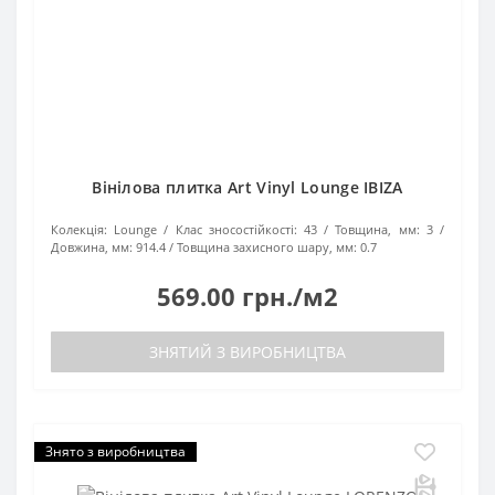
Вінілова плитка Art Vinyl Lounge IBIZA
Колекція:
Lounge
Клас зносостійкості:
43
Товщина, мм:
3
Довжина, мм:
914.4
Товщина захисного шару, мм:
0.7
569.00 грн./м2
ЗНЯТИЙ З ВИРОБНИЦТВА
Знято з виробництва