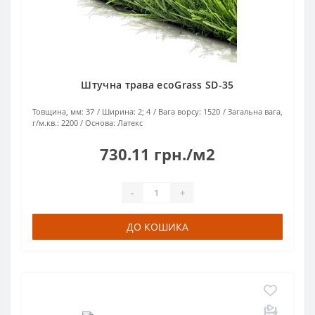
Штучна трава ecoGrass SD-35
Товщина, мм:
37
Ширина:
2; 4
Вага ворсу:
1520
Загальна вага,
г/м.кв.:
2200
Основа:
Латекс
730.11 грн./м2
-
+
ДО КОШИКА