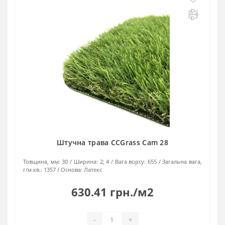
Штучна трава CCGrass Cam 28
Товщина, мм:
30
Ширина:
2; 4
Вага ворсу:
655
Загальна вага,
г/м.кв.:
1357
Основа:
Латекс
630.41 грн./м2
-
+