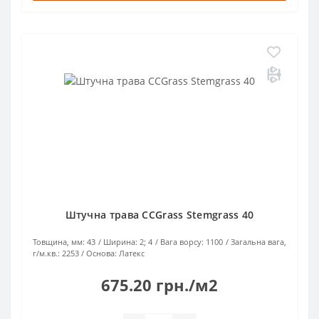
Штучна трава CCGrass Stemgrass 40
Товщина, мм:
43
Ширина:
2; 4
Вага ворсу:
1100
Загальна вага,
г/м.кв.:
2253
Основа:
Латекс
675.20 грн./м2