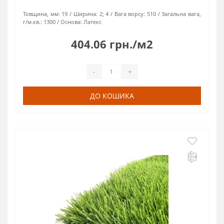
Товщина, мм:
19
Ширина:
2; 4
Вага ворсу:
510
Загальна вага,
г/м.кв.:
1300
Основа:
Латекс
404.06 грн./м2
-
+
ДО КОШИКА