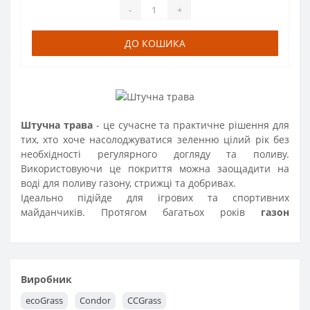
-
+
ДО КОШИКА
Штучна трава
- це сучасне та практичне рішення для
тих, хто хоче насолоджуватися зеленню цілий рік без
необхідності регулярного догляду та поливу.
Використовуючи це покриття можна заощадити на
воді для поливу газону, стрижці та добривах.
Ідеально підійде для ігрових та спортивних
майданчиків. Протягом багатьох років
газон
виглядатиме ідеально, незалежно від погодних умов.
Виробник
ecoGrass
Condor
СCGrass