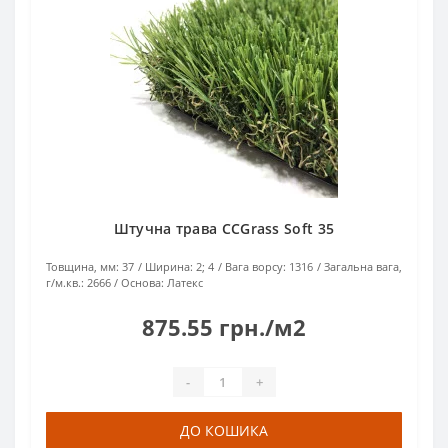
Штучна трава CCGrass Soft 35
Товщина, мм:
37
Ширина:
2; 4
Вага ворсу:
1316
Загальна вага,
г/м.кв.:
2666
Основа:
Латекс
875.55 грн./м2
-
+
ДО КОШИКА