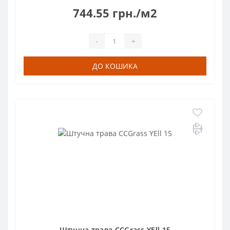
744.55 грн./м2
-
+
ДО КОШИКА
Штучна трава CCGrass YEll 15