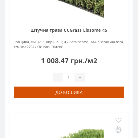
Штучна трава CCGrass Lissome 45
Товщина, мм:
48
Ширина:
2; 4
Вага ворсу:
1644
Загальна вага,
г/м.кв.:
2794
Основа:
Латекс
1 008.47 грн./м2
-
+
ДО КОШИКА