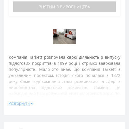
ЗНЯТИЙ З ВИРОБНИЦТВА
Компанія Tarkett розпочала свою діяльність з випуску
підлогових покриттів в 1999 році і стрімко завоювала
популярність. Мало хто знає, що компанія Tarkett є
унікальним проектом, історія якого почалася з 1872
року. Саме тоді компанія стала розвиватися в сфері з
виробництва підлогових покриттів. Ламінат це
наймодніший і затребуваний вид підлогових покриттів,
який можна купити за прийнятну ціну і при цьому
Розгорнути
отримати хорошу якість. Матеріал має безліч переваг
для використання.
Серед них виділяють:
Екологічно чистий.