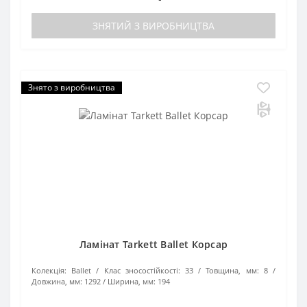
ЗНЯТИЙ З ВИРОБНИЦТВА
Знято з виробництва
Ламінат Tarkett Ballet Корсар
Колекція:
Ballet
Клас зносостійкості:
33
Товщина, мм:
8
Довжина, мм:
1292
Ширина, мм:
194