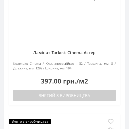
Ламінат Tarkett Cinema Астер
Колекція:
Cinema
Клас зносостійкості:
32
Товщина, мм:
8
Довжина, мм:
1292
Ширина, мм:
194
397.00 грн./м2
ЗНЯТИЙ З ВИРОБНИЦТВА
Знято з виробництва