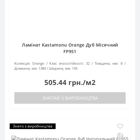
Ламінат Kastamonu Orange Дуб Місячний
FP951
Колекція:
Orange
Клас зносостійкості:
32
Товщина, мм:
8
Довжина, мм:
1380
Ширина, мм:
195
505.44 грн./м2
ЗНЯТИЙ З ВИРОБНИЦТВА
Знято з виробництва