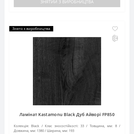
ЗНЯТИЙ З ВИРОБНИЦТВА
Знято з виробництва
Ламінат Kastamonu Black Дуб Айворі FP850
Колекція:
Black
Клас зносостійкості:
33
Товщина, мм:
8
Довжина, мм:
1380
Ширина, мм:
193