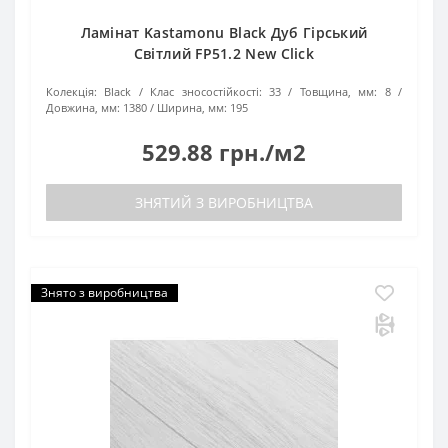
Ламінат Kastamonu Black Дуб Гірський
Світлий FP51.2 New Click
Колекція:
Black
Клас зносостійкості:
33
Товщина, мм:
8
Довжина, мм:
1380
Ширина, мм:
195
529.88 грн./м2
ЗНЯТИЙ З ВИРОБНИЦТВА
Знято з виробництва