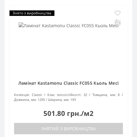
Знято з виробництва
Ламінат Kastamonu Classic FC055 Кьоль Месі
Колекція:
Classic
Клас зносостійкості:
32
Товщина, мм:
8
Довжина, мм:
1295
Ширина, мм:
193
501.80 грн./м2
ЗНЯТИЙ З ВИРОБНИЦТВА