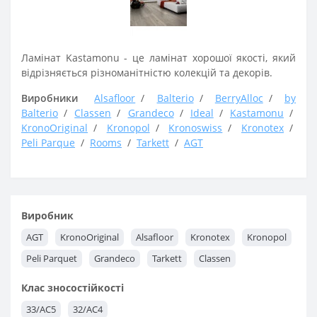
Ламінат Kastamonu - це ламінат хорошої якості, який
відрізняється різноманітністю колекцій та декорів.
Виробники
Alsafloor
Balterio
BerryAlloc
by
Balterio
Classen
Grandeco
Ideal
Kastamonu
KronoOriginal
Kronopol
Kronoswiss
Kronotex
Peli Parque
Rooms
Tarkett
AGT
Клас
31 / AC3
32 / AC4
33 / AC5
Виробник
AGT
KronoOriginal
Alsafloor
Kronotex
Kronopol
Peli Parquet
Grandeco
Tarkett
Classen
Клас зносостійкості
33/AC5
32/AC4