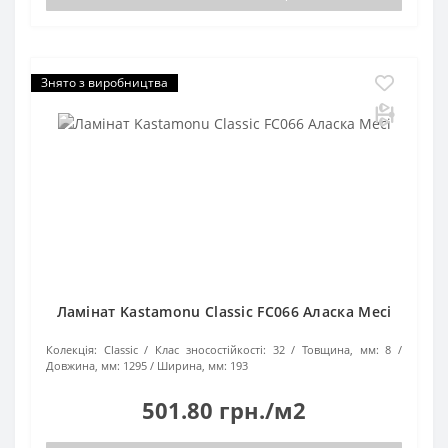
Знято з виробництва
Ламінат Kastamonu Classic FC066 Аласка Месі
Колекція:
Classic
Клас зносостійкості:
32
Товщина, мм:
8
Довжина, мм:
1295
Ширина, мм:
193
501.80 грн./м2