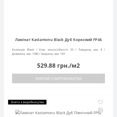
Ламінат Kastamonu Black Дуб Корковий FP46
Колекція:
Black
Клас зносостійкості:
33
Товщина, мм:
8
Довжина, мм:
1380
Ширина, мм:
193
529.88 грн./м2
ЗНЯТИЙ З ВИРОБНИЦТВА
Знято з виробництва