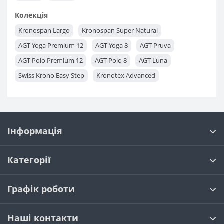
Колекція
Kronospan Largo
Kronospan Super Natural
AGT Yoga Premium 12
AGT Yoga 8
AGT Pruva
AGT Polo Premium 12
AGT Polo 8
AGT Luna
Swiss Krono Easy Step
Kronotex Advanced
Kronotex Exquisit Plus
Kronotex Exquisit
Kronotex Mammut
Kronotex Amazone
Kronopol Sigma
Kronopol Marine
Classen Galaxy
Grandeco Charme
Інформація
Classen Mood Skyline WR
Tarkett Cruise
Kronopol Terra
Kronopol Zodiak
Kronopol Perfect HOUSE
Категорії
Classen Pool ML
Classen Pool WR
Classen Villa 4V
Classen Adventure 4V
Classen Charm 4V
Графік роботи
Classen Mood WR
Наші контакти