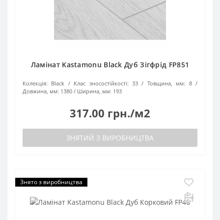
Ламінат Kastamonu Black Дуб Зігфрід FP851
Колекція:
Black
Клас зносостійкості:
33
Товщина, мм:
8
Довжина, мм:
1380
Ширина, мм:
193
317.00 грн./м2
ЗНЯТИЙ З ВИРОБНИЦТВА
Знято з виробництва