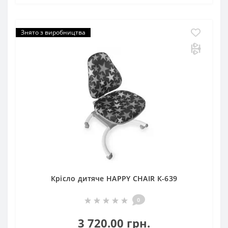
Знято з виробництва
Крісло дитяче HAPPY CHAIR К-639
0
3 720.00 грн.