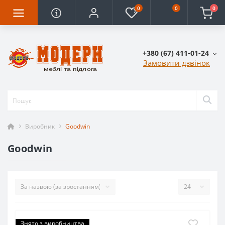
0
0
0
+380 (67) 411-01-24
Замовити дзвінок
Виробник
Goodwin
Goodwin
Знято з виробництва