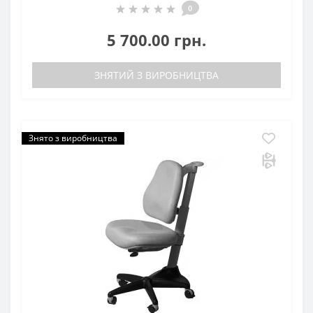
0
5 700.00 грн.
ЗНЯТИЙ З ВИРОБНИЦТВА
Знято з виробництва