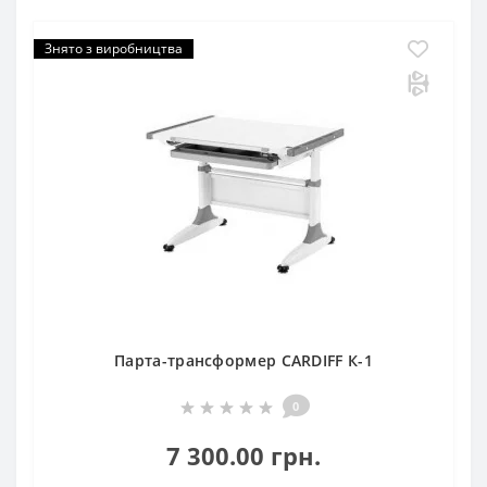
Знято з виробництва
Парта-трансформер CARDIFF К-1
0
7 300.00 грн.