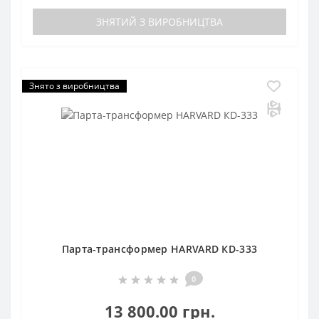
ЗНЯТИЙ З ВИРОБНИЦТВА
Знято з виробництва
Парта-трансформер HARVARD КD-333
0
13 800.00 грн.