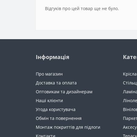
Відгуків про цей товар ще не було.
Інформація
Кате
Про магазин
Крісла
Доставка та оплата
Стільц
Оптовикам та дизайнерам
Ламін
Наші клієнти
Лінол
Угода користувача
Вініло
Обмін та повернення
Парке
Монтаж покриттів для підлоги
Аксес
Контакти
Терас