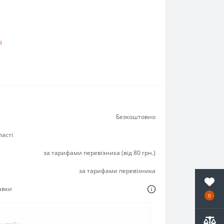
а
Безкоштовно
ласті
за тарифами перевізника (від 80 грн.)
за тарифами перевізника
авки
0