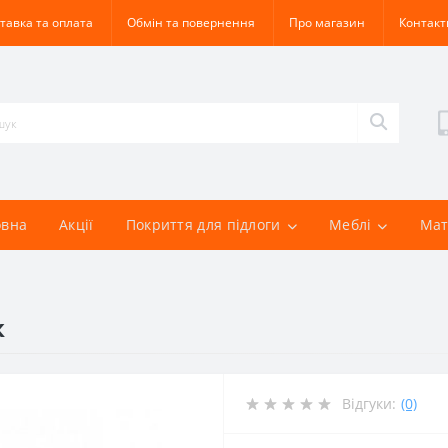
тавка та оплата
Обмін та повернення
Про магазин
Контакт
овна
Акції
Покриття для підлоги
Меблі
Мат
к
Відгуки:
(0)