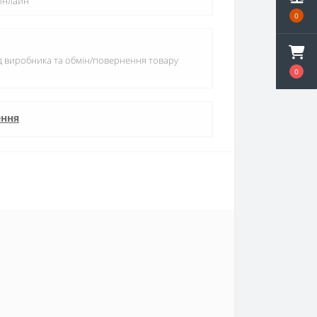
 онлайн
0
ід виробника та обмін/повернення товару
0
ення