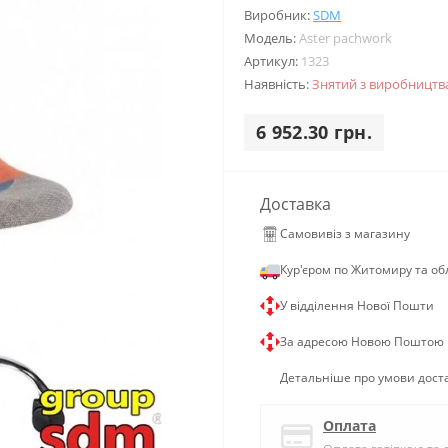
Виробник:
SDM
Модель:
Aster pachwork
Артикул:
1323
Наявність:
Знятий з виробництв
6 952.30 грн.
Доставка
Самовивіз з магазину
Кур'єром по Житомиру та об
У відділення Нової Пошти
За адресою Новою Поштою
Детальніше про умови дост
Оплата