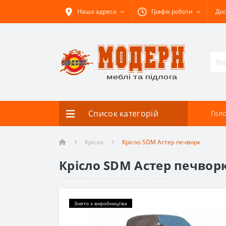
Наша адреса
Графік роботи
Дос
Список категорій
Гол
Крісла
Крісло SDM Астер печворк
Крісло SDM Астер печвор
Знято з виробництва