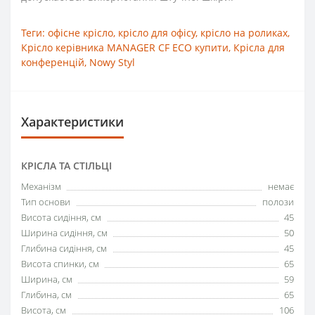
Теги:
офісне крісло
,
крісло для офісу
,
крісло на роликах
,
Крісло керівника MANAGER CF ECO купити
,
Крісла для
конференцій
,
Nowy Styl
Характеристики
КРІСЛА ТА СТІЛЬЦІ
Механізм
немає
Тип основи
полози
Висота сидіння, см
45
Ширина сидіння, см
50
Глибина сидіння, см
45
Висота спинки, см
65
Ширина, см
59
Глибина, см
65
Висота, см
106