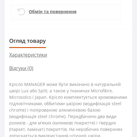
Обмін та повернення
Огляд товару
Характеристики
Відгуки (0)
Крісло MANAGER може бути виконано в натуральній
шкірі Lux або Split, а також у тканинах Microfibre,
Microsolco і Japan. Крісло комплектується хромованими
підлокітниками, оббитими шкірою (модифікація steel
chrome) і полірованою алюмінієвою базою
(модифікація steel chrome). Передбачено два види
роликів - для м'яких (килимові покриття) і твердих
(паркет, ламінат) покриттів. На неробочих поверхнях
допускається використання штучної шкіри.