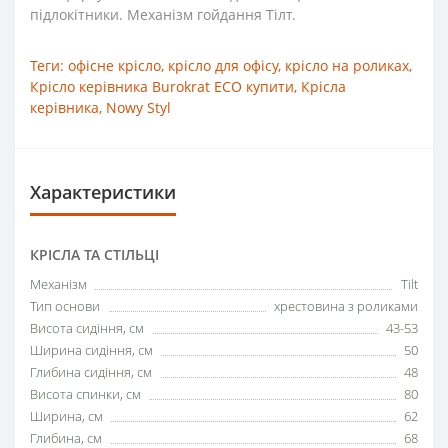
підлокітники. Механізм гойдання Тілт.
Теги:
офісне крісло
,
крісло для офісу
,
крісло на роликах
,
Крісло керівника Burokrat ECO купити
,
Крісла
керівника
,
Nowy Styl
Характеристики
КРІСЛА ТА СТІЛЬЦІ
Механізм
Tilt
Тип основи
хрестовина з роликами
Висота сидіння, см
43-53
Ширина сидіння, см
50
Глибина сидіння, см
48
Висота спинки, см
80
Ширина, см
62
Глибина, см
68