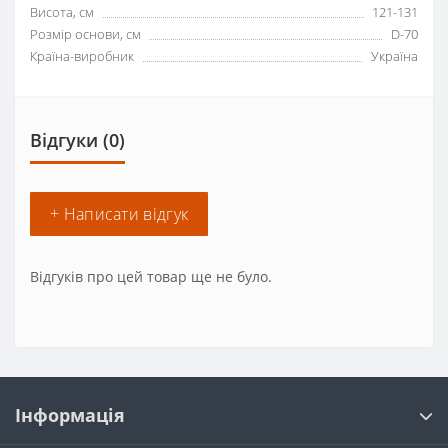
Висота, см
121-131
Розмір основи, см
D-70
Країна-виробник
Україна
Відгуки (0)
+ Написати відгук
Відгуків про цей товар ще не було.
Інформація