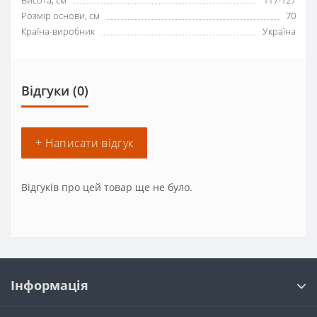
Висота, см
117-127
Розмір основи, см
70
Країна-виробник
Україна
Відгуки (0)
+ Написати відгук
Відгуків про цей товар ще не було.
Інформація