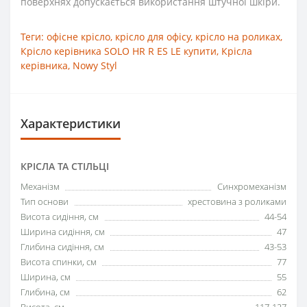
поверхнях допускається використання штучної шкіри.
Теги:
офісне крісло
,
крісло для офісу
,
крісло на роликах
,
Крісло керівника SOLO HR R ES LE купити
,
Крісла
керівника
,
Nowy Styl
Характеристики
КРІСЛА ТА СТІЛЬЦІ
Механізм
Синхромеханізм
Тип основи
хрестовина з роликами
Висота сидіння, см
44-54
Ширина сидіння, см
47
Глибина сидіння, см
43-53
Висота спинки, см
77
Ширина, см
55
Глибина, см
62