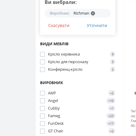
Ви вибрали:
Виробник:
Richman
Скасувати
Уточнити
ВИДИ МЕБЛІВ
Крісло керівника
9
Крісло для персоналу
3
Конференц-крісло
2
ВИРОБНИК
AMF
+2
Angel
+10
Cubby
+1
Ти
Fameg
+23
см:
Гли
FunDesk
+17
90-
GT Chair
+2