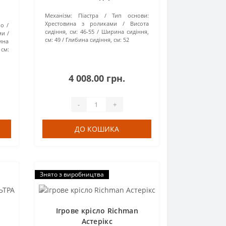
Механізм:
Піастра
Тип основи:
Хрестовина з роликами
Висота
но
сидіння, см:
46-55
Ширина сидіння,
ми
см:
49
Глибина сидіння, см:
52
ина
 см:
4 008.00 грн.
-
+
ДО КОШИКА
Знято з виробництва
Ігрове крісло Richman
Астерікс