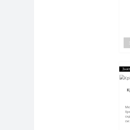
Знят
К
Ме
Хр
сид
см: