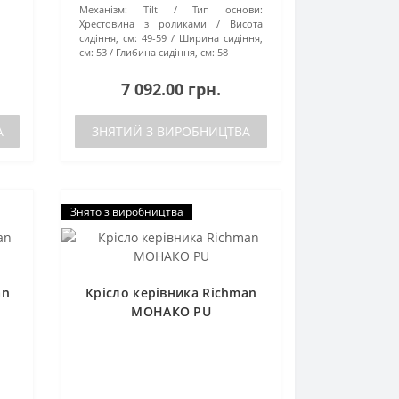
Механізм:
Tilt
Тип основи:
Хрестовина з роликами
Висота
сидіння, см:
49-59
Ширина сидіння,
см:
53
Глибина сидіння, см:
58
7 092.00 грн.
А
ЗНЯТИЙ З ВИРОБНИЦТВА
Знято з виробництва
an
Крісло керівника Richman
МОНАКО PU