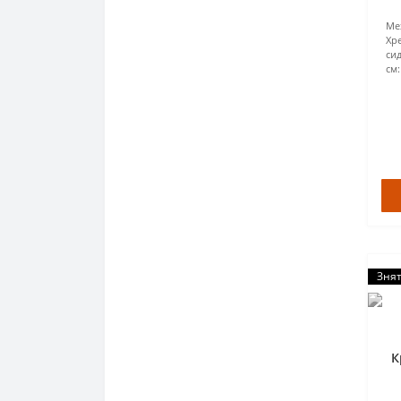
Ме
Хр
сид
см:
Знят
К