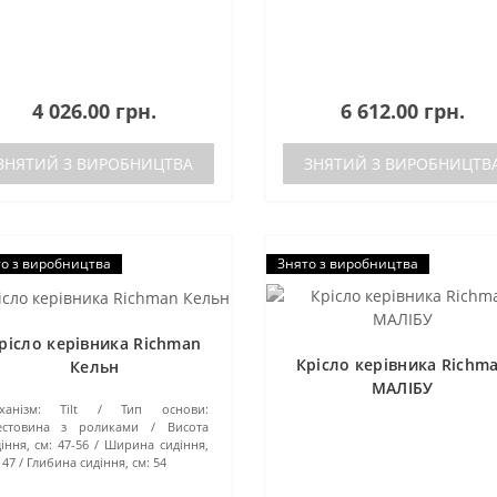
4 026.00 грн.
6 612.00 грн.
ЗНЯТИЙ З ВИРОБНИЦТВА
ЗНЯТИЙ З ВИРОБНИЦТВ
о з виробництва
Знято з виробництва
рісло керівника Richman
Крісло керівника Richm
Кельн
МАЛІБУ
ханізм:
Tilt
Тип основи:
естовина з роликами
Висота
іння, см:
47-56
Ширина сидіння,
47
Глибина сидіння, см:
54