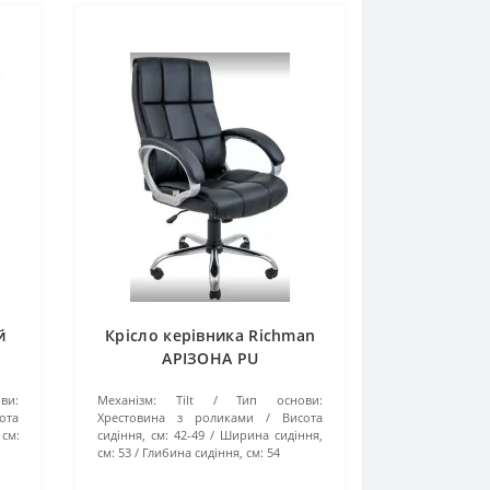
й
Крісло керівника Richman
АРІЗОНА PU
ви:
Механізм:
Tilt
Тип основи:
ота
Хрестовина з роликами
Висота
см:
сидіння, см:
42-49
Ширина сидіння,
см:
53
Глибина сидіння, см:
54