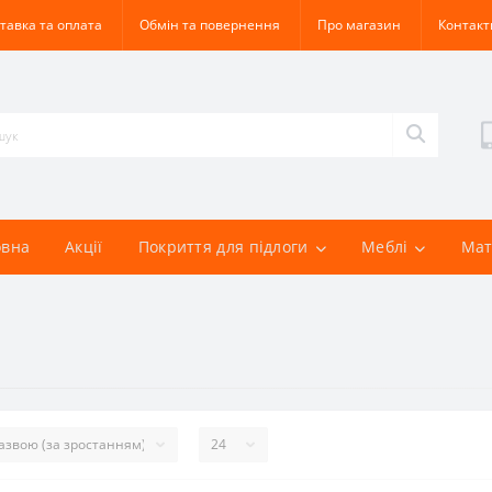
тавка та оплата
Обмін та повернення
Про магазин
Контакт
овна
Акції
Покриття для підлоги
Меблі
Мат