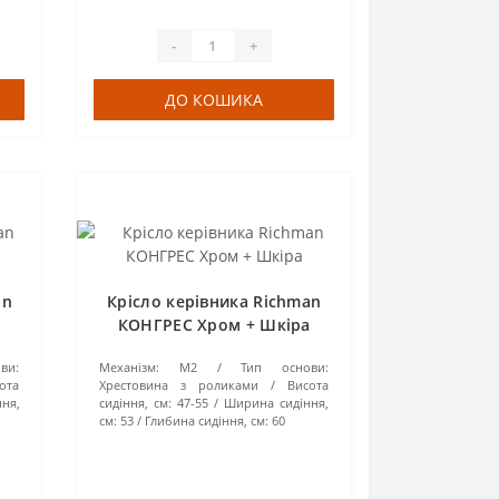
-
+
ДО КОШИКА
an
Крісло керівника Richman
КОНГРЕС Хром + Шкіра
ви:
Механізм:
М2
Тип основи:
ота
Хрестовина з роликами
Висота
ня,
сидіння, см:
47-55
Ширина сидіння,
см:
53
Глибина сидіння, см:
60