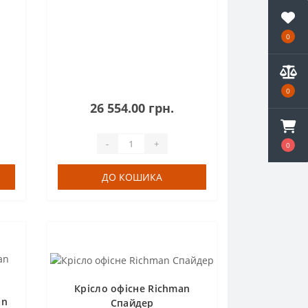
0
0
26 554.00 грн.
-
+
0
ДО КОШИКА
Крісло офісне Richman
an
Спайдер