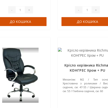
-
+
-
+
ДО КОШИКА
ДО КОШИКА
Крісло керівника Richm
КОНГРЕС Хром + PU
Механізм:
М2
Тип осно
Хрестовина з роликами
Вис
сидіння, см:
47-55
Ширина сидін
см:
53
Глибина сидіння, см:
60