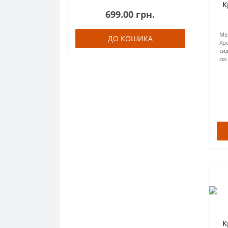
К
699.00 грн.
Ме
ДО КОШИКА
Хр
сид
см:
К