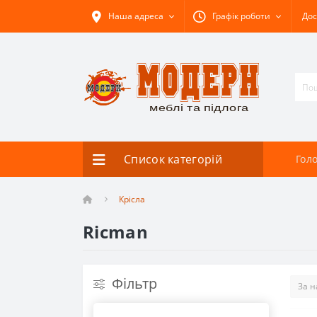
Наша адреса
Графік роботи
Дос
Список категорій
Гол
Крісла
Ricman
Фільтр