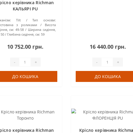
рісло керівника Richman
КАЛЬЯРІ PU
ханізм:
Tilt
Тип основи:
естовина з роликами
Висота
іння, см:
49-58
Ширина сидіння,
50
Глибина сидіння, см:
59
10 752.00 грн.
16 440.00 грн.
-
+
-
+
ДО КОШИКА
ДО КОШИКА
рісло керівника Richman
Крісло керівника Richm