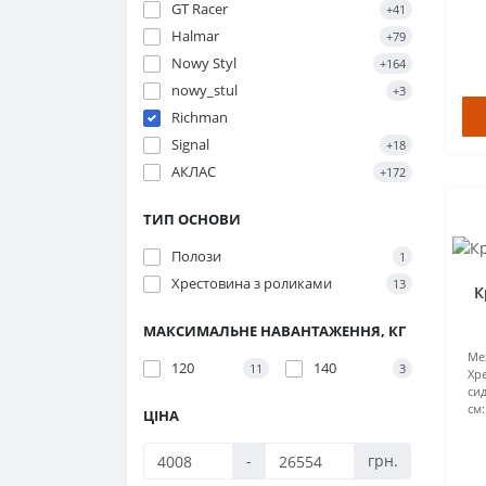
GT Racer
+41
Halmar
+79
Nowy Styl
+164
nowy_stul
+3
Richman
Signal
+18
АКЛАС
+172
ТИП ОСНОВИ
Полози
1
Хрестовина з роликами
13
К
МАКСИМАЛЬНЕ НАВАНТАЖЕННЯ, КГ
Ме
120
140
11
3
Хр
сид
см:
ЦІНА
-
грн.