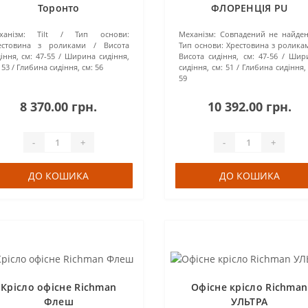
Торонто
ФЛОРЕНЦІЯ PU
ханізм:
Tilt
Тип основи:
Механізм:
Совпадений не найде
естовина з роликами
Висота
Тип основи:
Хрестовина з ролика
іння, см:
47-55
Ширина сидіння,
Висота сидіння, см:
47-56
Шир
53
Глибина сидіння, см:
56
сидіння, см:
51
Глибина сидіння,
59
8 370.00 грн.
10 392.00 грн.
-
+
-
+
ДО КОШИКА
ДО КОШИКА
Крісло офісне Richman
Офісне крісло Richman
Флеш
УЛЬТРА