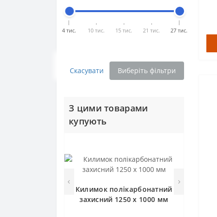
4 тис.
10 тис.
15 тис.
21 тис.
27 тис.
Скасувати
Виберіть фільтри
З цими товарами
купують
Килимок полікарбонатний
захисний 1250 х 1000 мм