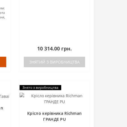
ви:
ота
ня,
10 314.00 грн.
ЗНЯТИЙ З ВИРОБНИЦТВА
Знято з виробництва
an
Крісло керівника Richman
ГРАНДЕ PU