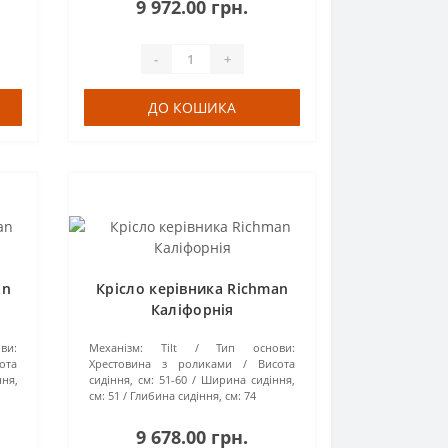
9 972.00 грн.
-
+
ДО КОШИКА
an
Крісло керівника Richman
Каліфорнія
ви:
Механізм:
Tilt
Тип основи:
ота
Хрестовина з роликами
Висота
ня,
сидіння, см:
51-60
Ширина сидіння,
см:
51
Глибина сидіння, см:
74
9 678.00 грн.