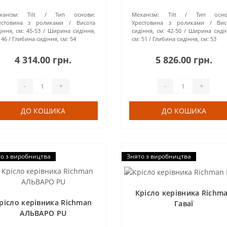
ханізм:
Tilt
Тип основи:
Механізм:
Tilt
Тип осно
естовина з роликами
Висота
Хрестовина з роликами
Вис
іння, см:
45-53
Ширина сидіння,
сидіння, см:
42-50
Ширина сидін
46
Глибина сидіння, см:
54
см:
51
Глибина сидіння, см:
53
4 314.00 грн.
5 826.00 грн.
-
+
-
+
ДО КОШИКА
ДО КОШИКА
о з виробництва
Знято з виробництва
Крісло керівника Richm
рісло керівника Richman
Гаваї
АЛЬВАРО PU