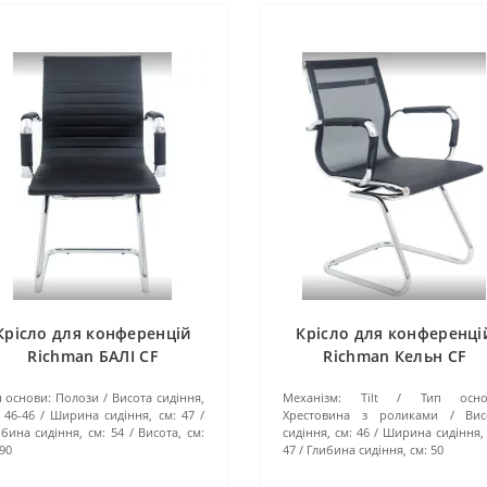
Крісло для конференцій
Крісло для конференці
Richman БАЛІ CF
Richman Кельн CF
п основи:
Полози
Висота сидіння,
Механізм:
Tilt
Тип осно
46-46
Ширина сидіння, см:
47
Хрестовина з роликами
Вис
бина сидіння, см:
54
Висота, см:
сидіння, см:
46
Ширина сидіння, 
90
47
Глибина сидіння, см:
50