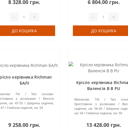
8 328.00 грн.
6 804.00 грн.
-
+
-
+
ДО КОШИКА
ДО КОШИКА
рісло керівника Richman
Крісло керівника Richm
БАЛІ
Валенсія В В PU
ханізм:
Tilt
Тип основи:
естовина з роликами
Висота
Механізм:
Tilt
Тип осно
іння, см:
47-55
Ширина сидіння,
Хрестовина з роликами
Вис
47
Глибина сидіння, см:
54
сидіння, см:
56-65
Ширина сидін
см:
54
Глибина сидіння, см:
59
9 258.00 грн.
13 428.00 грн.