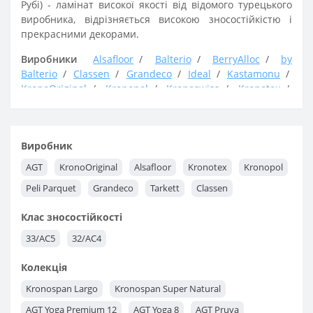
Рубі) - ламінат високої якості від відомого турецького
виробника, відрізняється високою зносостійкістю і
прекрасними декорами.
Виробники
Alsafloor
Balterio
BerryAlloc
by
Balterio
Classen
Grandeco
Ideal
Kastamonu
KronoOriginal
Kronopol
Kronoswiss
Kronotex
Peli Parque
Rooms
Tarkett
AGT
Клас
31 / AC3
32 / AC4
33 / AC5
Виробник
AGT
KronoOriginal
Alsafloor
Kronotex
Kronopol
Peli Parquet
Grandeco
Tarkett
Classen
Клас зносостійкості
33/AC5
32/AC4
Колекція
Kronospan Largo
Kronospan Super Natural
AGT Yoga Premium 12
AGT Yoga 8
AGT Pruva