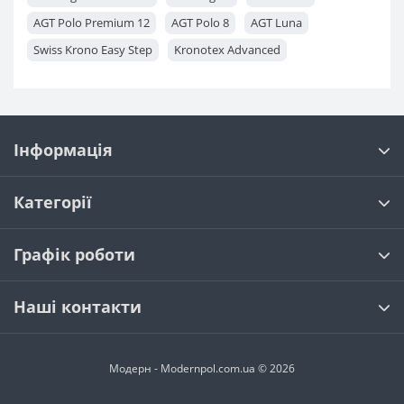
AGT Polo Premium 12
AGT Polo 8
AGT Luna
Swiss Krono Easy Step
Kronotex Advanced
Kronotex Exquisit Plus
Kronotex Exquisit
Kronotex Mammut
Kronotex Amazone
Kronopol Sigma
Kronopol Marine
Classen Galaxy
Grandeco Charme
Інформація
Classen Mood Skyline WR
Tarkett Cruise
Kronopol Terra
Kronopol Zodiak
Kronopol Perfect HOUSE
Категорії
Classen Pool ML
Classen Pool WR
Classen Villa 4V
Classen Adventure 4V
Classen Charm 4V
Графік роботи
Classen Mood WR
Наші контакти
Модерн - Modernpol.com.ua © 2026