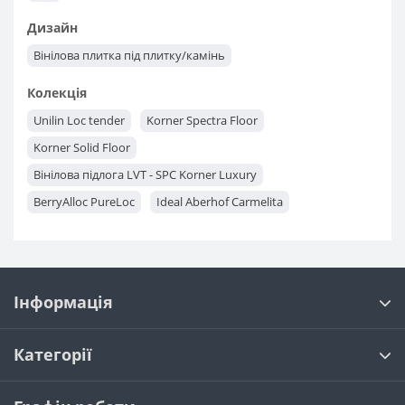
Дизайн
Вінілова плитка під плитку/камінь
Колекція
Unilin Loc tender
Korner Spectra Floor
Korner Solid Floor
Вінілова підлога LVT - SPC Korner Luxury
BerryAlloc PureLoc
Ideal Aberhof Carmelita
Next Step Vast Line
Next Step Rich Line
Ado Fortika Stona
Ado Fortika
Falquon HERRINGBONE
Falquon Wood
Falquon Stone
Arbiton Liberal
Інформація
Tarkett ArtVinyl MODULART
Grabo Moon Tile Pro
Grabo Domino
FIRMFIT Herringbone
FIRMFIT Discovery
Категорії
Unilin Flex Vinyl Classic
Unilin Flex Vinyl Classic Click