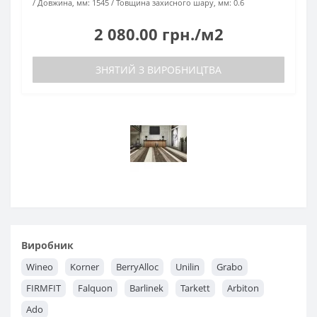
Довжина, мм:
1545
Товщина захисного шару, мм:
0.6
2 080.00 грн./м2
ЗНЯТИЙ З ВИРОБНИЦТВА
Виробник
Wineo
Korner
BerryAlloc
Unilin
Grabo
FIRMFIT
Falquon
Barlinek
Tarkett
Arbiton
Ado