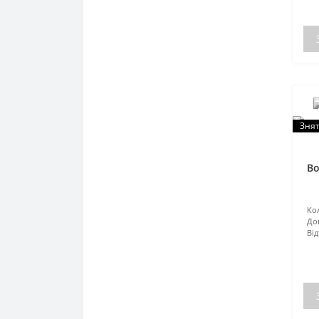
Знят
Во
Кол
До
Від