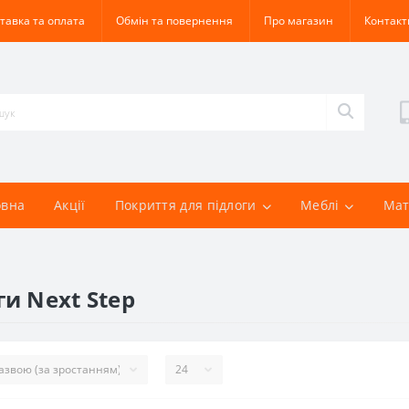
тавка та оплата
Обмін та повернення
Про магазин
Контакт
овна
Акції
Покриття для підлоги
Меблі
Мат
ги Next Step