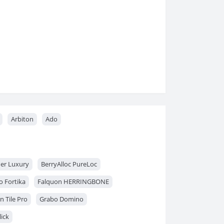
Arbiton
Ado
ner Luxury
BerryAlloc PureLoc
o Fortika
Falquon HERRINGBONE
 Tile Pro
Grabo Domino
lick