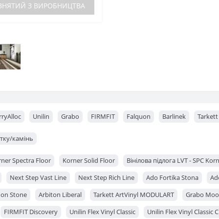
ЗНЯТИЙ З ВИРОБНИЦТВА
rryAlloc
Unilin
Grabo
FIRMFIT
Falquon
Barlinek
Tarkett
итку/камінь
ner Spectra Floor
Korner Solid Floor
Вінілова підлога LVT - SPC Kor
Next Step Vast Line
Next Step Rich Line
Ado Fortika Stona
Ad
uon Stone
Arbiton Liberal
Tarkett ArtVinyl MODULART
Grabo Moon
FIRMFIT Discovery
Unilin Flex Vinyl Classic
Unilin Flex Vinyl Classic C