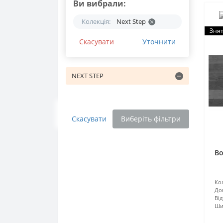
Ви вибрали:
Колекція:
Next Step
Знят
Скасувати
Уточнити
NEXT STEP
Скасувати
Виберіть фільтри
Во
Кол
До
Від
Ши