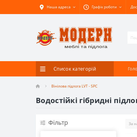
Наша адреса
Графік роботи
Дос
Список категорій
Гол
Вінілова підлога LVT - SPC
Водостійкі гібридні підло
Фільтр