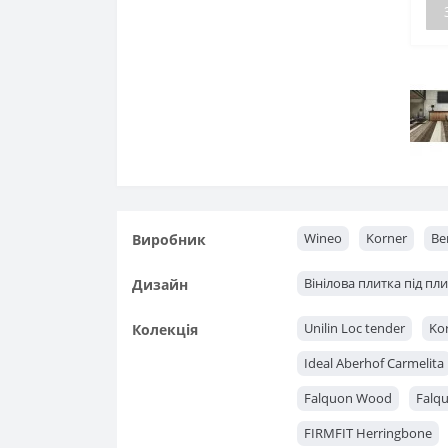
Wineo
Korner
Be
Виробник
Вінілова плитка під пл
Дизайн
Unilin Loc tender
Kor
Колекція
Ideal Aberhof Carmelita
Falquon Wood
Falq
FIRMFIT Herringbone