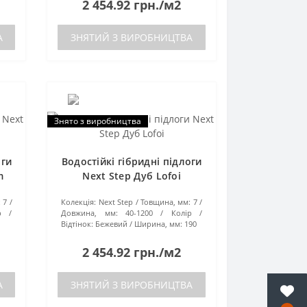
2 454.92 грн./м2
А
ЗНЯТИЙ З ВИРОБНИЦТВА
Знято з виробництва
оги
Водостійкі гібридні підлоги
m
Next Step Дуб Lofoi
:
7
Колекція:
Next Step
Товщина, мм:
7
р /
Довжина, мм:
40-1200
Колір /
Відтінок:
Бежевий
Ширина, мм:
190
2 454.92 грн./м2
А
ЗНЯТИЙ З ВИРОБНИЦТВА