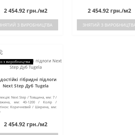
2 454.92 грн./м2
2 454.92 грн./м2
ЗНЯТИЙ З ВИРОБНИЦТВА
ЗНЯТИЙ З ВИРОБНИЦТВ
о з виробництва
достійкі гібридні підлоги
Next Step Дуб Tugela
екція:
Next Step
Товщина, мм:
7
вжина, мм:
40-1200
Колір /
тінок:
Коричневий
Ширина, мм:
0
2 454.92 грн./м2