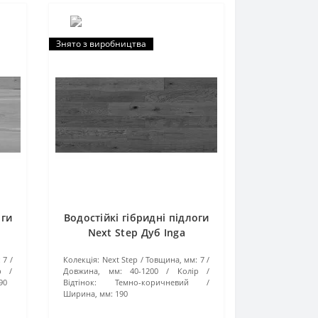
Знято з виробництва
оги
Водостійкі гібридні підлоги
Next Step Дуб Inga
:
7
Колекція:
Next Step
Товщина, мм:
7
р /
Довжина, мм:
40-1200
Колір /
90
Відтінок:
Темно-коричневий
Ширина, мм:
190