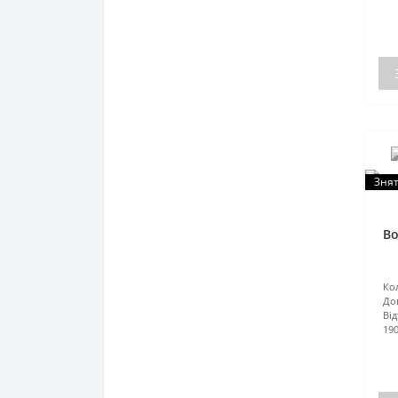
Знят
Во
Кол
До
Від
19