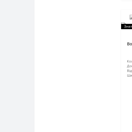
Знят
Во
Кол
До
Від
Ши