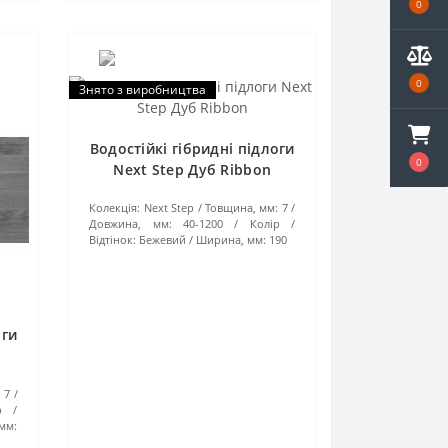
0
0
Знято з виробництва
Водостійкі гібридні підлоги
0
Next Step Дуб Ribbon
Колекція:
Next Step
Товщина, мм:
7
Довжина, мм:
40-1200
Колір /
Відтінок:
Бежевий
Ширина, мм:
190
оги
:
7
р /
мм: