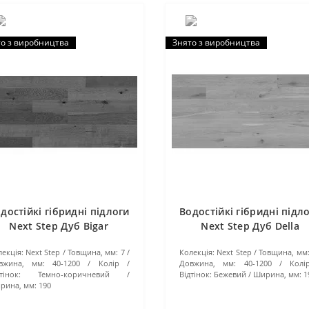
о з виробництва
Знято з виробництва
достійкі гібридні підлоги
Водостійкі гібридні підл
Next Step Дуб Bigar
Next Step Дуб Della
екція:
Next Step
Товщина, мм:
7
Колекція:
Next Step
Товщина, мм
вжина, мм:
40-1200
Колір /
Довжина, мм:
40-1200
Колі
тінок:
Темно-коричневий
Відтінок:
Бежевий
Ширина, мм:
1
рина, мм:
190