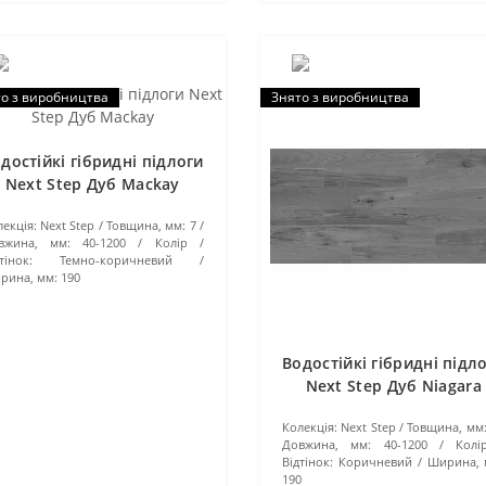
о з виробництва
Знято з виробництва
достійкі гібридні підлоги
Next Step Дуб Mackay
екція:
Next Step
Товщина, мм:
7
вжина, мм:
40-1200
Колір /
тінок:
Темно-коричневий
рина, мм:
190
Водостійкі гібридні підл
Next Step Дуб Niagara
Колекція:
Next Step
Товщина, мм
Довжина, мм:
40-1200
Колі
Відтінок:
Коричневий
Ширина, 
190