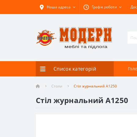
Наша адреса
Графік роботи
Дос
Список категорій
Гол
Столи
Стіл журнальний A1250
Стіл журнальний A1250