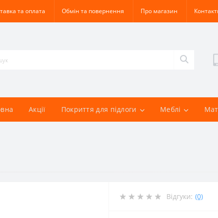
тавка та оплата
Обмін та повернення
Про магазин
Контакт
овна
Акції
Покриття для підлоги
Меблі
Мат
Відгуки:
(0)