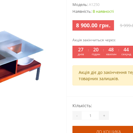
Модель:
A1250
Наявність:
В наявності
8 900.00 грн.
9 999.
Акція закінчиться через:
27
20
48
44
:
:
:
днів
годин
хвилин
секунд
Акція діє до закінчення т
товарних залишків.
Кількість:
-
+
ДО КОШИКА