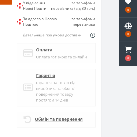
У відділення
за тарифами
Нової Пошти
перевізника (від 80 грн.)
0
За адресою Новою
за тарифами
Поштою
перевізника
0
Детальніше про умови доставки
Оплата
Оплата готівкою та онлайн
0
Гарантія
гарантія на товар від
виробника та обмін/
повернення товару
протягом 14 днів
Обмін та повернення